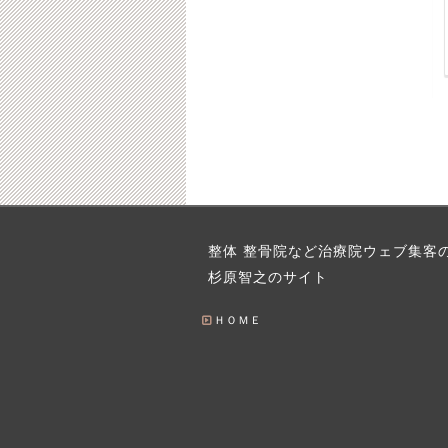
軌
「新規38名集める売れ
単価1万円を超える整
セリ
る整体ホームページ」
体自費メニューの受注
例
事例
2012-06-01
2016-08-08
6-10-13
2019-06-27
フォ
整体院の携帯メルマガ
【整体集客ならＰＰＣ
整体 整骨院など治療院ウェブ集客
集客
広告】クリック率５％
杉原智之のサイト
を出す秘訣
0-03-28
2012-05-17
2016-08-08
2012-01-23
2016-08-08
ＨＯＭＥ