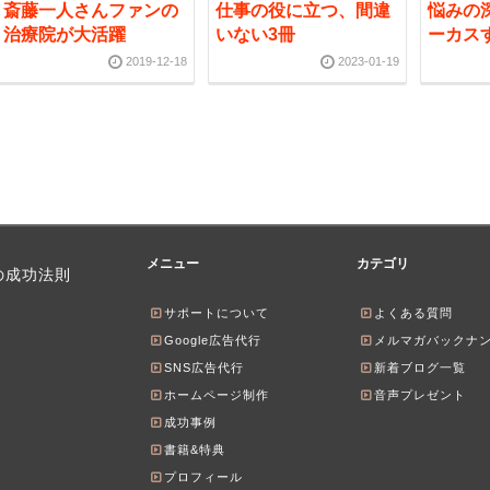
斎藤一人さんファンの
仕事の役に立つ、間違
悩みの
治療院が大活躍
いない3冊
ーカス
2019-12-18
2023-01-19
メニュー
カテゴリ
の成功法則
サポートについて
よくある質問
Google広告代行
メルマガバックナ
SNS広告代行
新着ブログ一覧
ホームページ制作
音声プレゼント
成功事例
書籍&特典
プロフィール