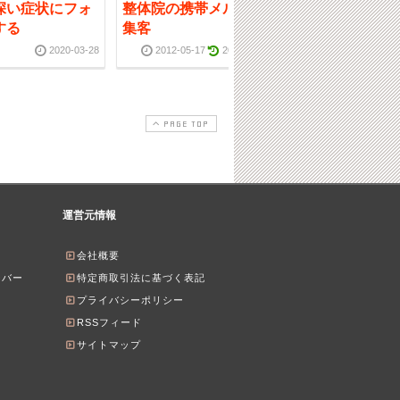
深い症状にフォ
整体院の携帯メルマガ
【整体集客なら
する
集客
広告】クリック
を出す秘訣
2020-03-28
2012-05-17
2016-08-08
2012-01-23
PAGE TOP
運営元情報
会社概要
ンバー
特定商取引法に基づく表記
プライバシーポリシー
RSSフィード
サイトマップ