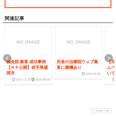
関連記事
鍼灸院 集客 成功事例
田舎の治療院ウェブ集
【兵
【ＨＰ公開】岩手県盛
客に勝機あり
ムペ
岡市
いて
2019-04-26
2012-11-26
2016-08-08
PAGE TOP