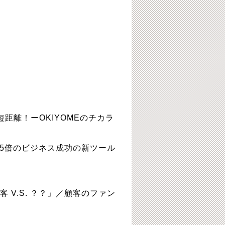
の最短距離！ーOKIYOMEのチカラ
成約率5倍のビジネス成功の新ツール
客 V.S. ？？」／顧客のファン