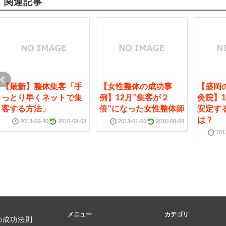
関連記事
【最新】整体集客「手
【女性整体の成功事
【盛岡
っとり早くネットで集
例】12月”集客が２
灸院】
客する方法」
倍”になった女性整体師
安定す
は？
2013-06-30
2016-08-08
2013-01-06
2016-08-08
201
メニュー
カテゴリ
の成功法則