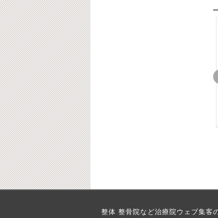
売れ
【３分で出来る】整体
【異業種の成功事例】
ない
院の売上を上げる”思考
日本一の石材店紹介サ
いを公
法”
イト（提供：寺田良平
様）
2013-03-07
2016-08-08
6-08-08
2017-02-23
い鍼
ウェブに強い治療院は
【整体集客】２０１３
整体 整骨院など治療院ウェブ集客
客が
「サイト滞在時間」を
年記憶に残った成功事