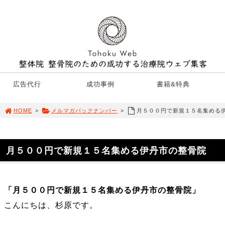
広告代行
成功事例
書籍&特典
HOME
>
メルマガバックナンバー
>
月５００円で新規１５名集める
月５００円で新規１５名集める伊丹市の整骨院
「月５００円で新規１５名集める伊丹市の整骨院」
こんにちは、杉原です。