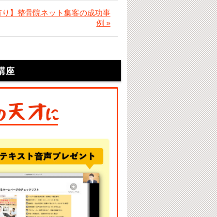
有り】整骨院ネット集客の成功事
例 »
講座