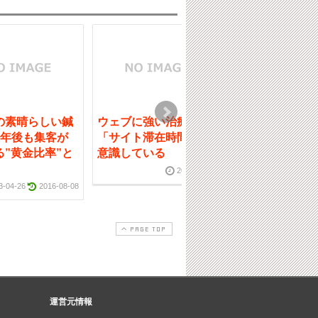
の素晴らしい鍼
ウェブに強い治療院は
【整体集客】２
1年後も集客が
「サイト滞在時間」を
年記憶に残った
る”黄金比率”と
意識している
例
2018-11-28
2013-12-27
3-04-26
2016-08-08
PAGE TOP
運営元情報