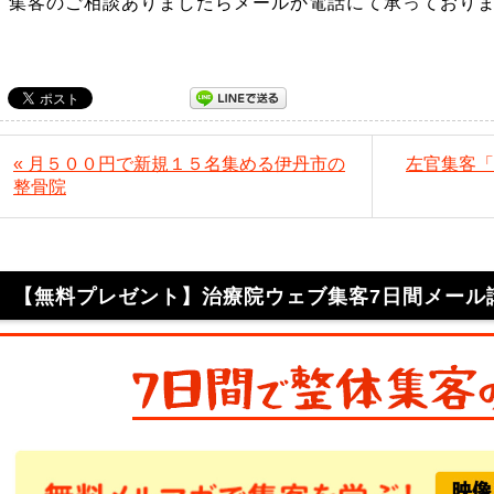
集客のご相談ありましたらメールか電話にて承っており
« 月５００円で新規１５名集める伊丹市の
左官集客「
整骨院
【無料プレゼント】治療院ウェブ集客7日間メール