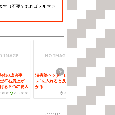
ます（不要であればメルマガ
整体の成功事
治療院ヘッダーには”コ
話題のチャット
上が”右肩上が
レ”を入れると反応が上
店舗運営者にど
続ける３つの要因
がる
立つのか？
3-04-08
2016-08-08
2019-08-29
PAGE TOP