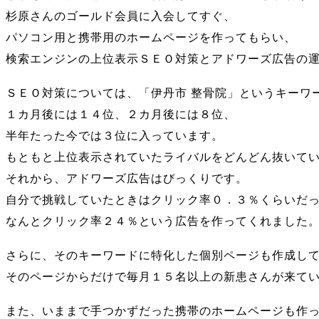
杉原さんのゴールド会員に入会してすぐ、
パソコン用と携帯用のホームページを作ってもらい、
検索エンジンの上位表示ＳＥＯ対策とアドワーズ広告の
ＳＥＯ対策については、「伊丹市 整骨院」というキーワ
１カ月後には１４位、２カ月後には８位、
半年たった今では３位に入っています。
もともと上位表示されていたライバルをどんどん抜いて
それから、アドワーズ広告はびっくりです。
自分で挑戦していたときはクリック率０．３％くらいだ
なんとクリック率２４％という広告を作ってくれました
さらに、そのキーワードに特化した個別ページも作成し
そのページからだけで毎月１５名以上の新患さんが来て
また、いままで手つかずだった携帯のホームページも作