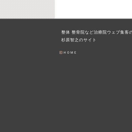
事
治療院ヘッダーには”コ
話題のチャットGPTは
整体 整骨院など治療院ウェブ集客
上が
レ”を入れると反応が上
店舗運営者にどう役に
杉原智之のサイト
の要因
がる
立つのか？
6-08-08
2019-08-29
2023-02-05
ＨＯＭＥ