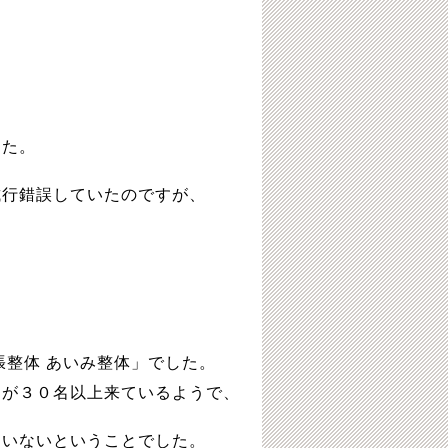
、
した。
試行錯誤していたのですが、
。
、
張整体 あいみ整体」でした。
んが３０名以上来ているようで、
ていないということでした。