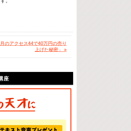
ます。
月のアクセス44で40万円の売り
上げた秘密」 »
講座