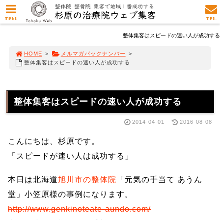
MENU
MAIL
整体集客はスピードの速い人が成功する
HOME
>
メルマガバックナンバー
>
整体集客はスピードの速い人が成功する
整体集客はスピードの速い人が成功する
2014-04-01
2016-08-08
こんにちは、杉原です。
「スピードが速い人は成功する」
本日は北海道
旭川市の整体院
「元気の手当て あうん
堂」小笠原様の事例になります。
http://www.genkinoteate-aundo.com/