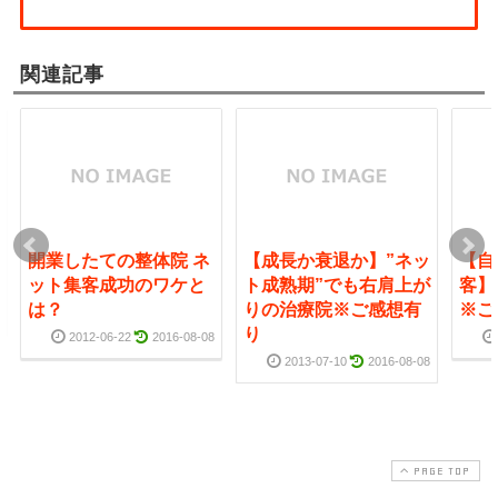
関連記事
開業したての整体院 ネ
【成長か衰退か】”ネッ
【自
ット集客成功のワケと
ト成熟期”でも右肩上が
客】
は？
りの治療院※ご感想有
※ご
り
2012-06-22
2016-08-08
2013-07-10
2016-08-08
PAGE TOP