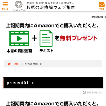
MENU
MAIL
present01_x
HOME
>
present01_x
present01_x
2018-06-20