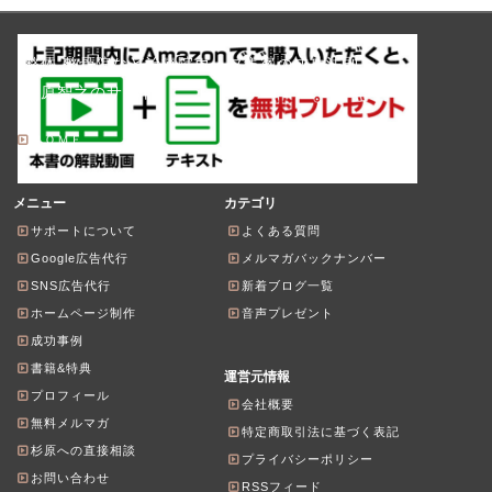
整体 整骨院など治療院ウェブ集客の成功法則
杉原智之のサイト
ＨＯＭＥ
メニュー
カテゴリ
サポートについて
よくある質問
Google広告代行
メルマガバックナンバー
SNS広告代行
新着ブログ一覧
ホームページ制作
音声プレゼント
成功事例
書籍&特典
運営元情報
プロフィール
会社概要
無料メルマガ
特定商取引法に基づく表記
杉原への直接相談
プライバシーポリシー
お問い合わせ
RSSフィード