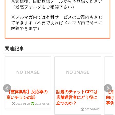
※送信後、自動返信メールから本登録ください
（迷惑フォルダもご確認下さい）
※メルマガ内では有料サービスのご案内もさせ
て頂きます（不要であればメルマガ内で簡単に
解除できます）
関連記事
【整体集客】反応率の
話題のチャットGPTは
【治
高いチラシの話
店舗運営者にどう役に
向け
立つのか？
事例
2012-01-25
2016-08-08
2023-02-05