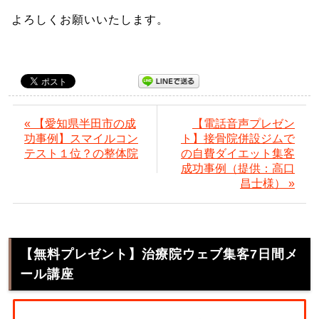
よろしくお願いいたします。
« 【愛知県半田市の成
【電話音声プレゼン
功事例】スマイルコン
ト】接骨院併設ジムで
テスト１位？の整体院
の自費ダイエット集客
成功事例（提供：高口
昌士様） »
【無料プレゼント】治療院ウェブ集客7日間メ
ール講座