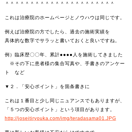
＾＾＾＾＾＾＾＾＾＾＾＾＾＾＾＾＾＾＾＾＾＾
これは治療院のホームページとノウハウは同じです。
例えば治療院の方でしたら、過去の施術実績を
具体的な数字でサラッと書いておくと良いですね。
例）臨床歴〇〇年、累計●●●●人を施術してきました
※その下に患者様の集合写真や、手書きのアンケー
ト など
▼２．「安心ポイント」を箇条書きに
これは１番目と少し同じニュアンスでもありますが、
「５つの安心ポイント」という項目があります。
http://joseitiryouka.com/img/teradasama01.JPG