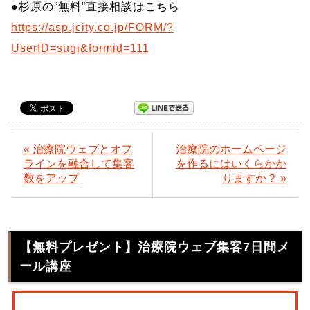
●杉原の”無料”直接相談はこちら
https://asp.jcity.co.jp/FORM/?
UserID=sugi&formid=111
« 治療院ウェブとオフ
治療院のホームページ
ラインを融合して集客
を作るにはいくらかか
数をアップ
りますか？ »
【無料プレゼント】治療院ウェブ集客7日間メ
ール講座