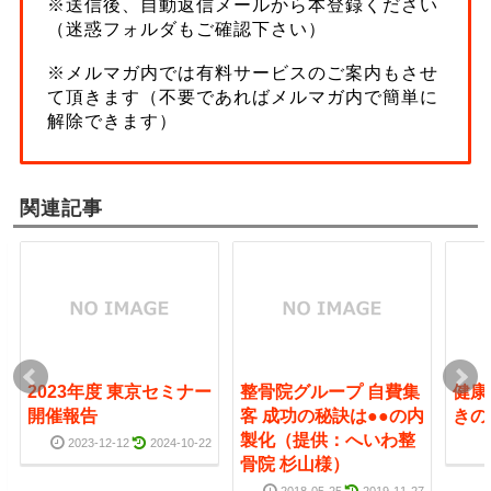
※送信後、自動返信メールから本登録ください
（迷惑フォルダもご確認下さい）
※メルマガ内では有料サービスのご案内もさせ
て頂きます（不要であればメルマガ内で簡単に
解除できます）
関連記事
2023年度 東京セミナー
整骨院グループ 自費集
健康
開催報告
客 成功の秘訣は●●の内
きの
製化（提供：へいわ整
2023-12-12
2024-10-22
骨院 杉山様）
2018-05-25
2019-11-27