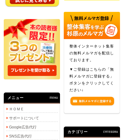
整体インターネット集客
の無料メルマガを配信し
ております。
▼ご登録はこちらの「無
料メルマガに登録する」
ボタンをクリックしてく
ださい↓
メニュー
MENU
ＨＯＭＥ
サポートについて
Google広告代行
カテゴリー
CATEGORY
SNS広告代行