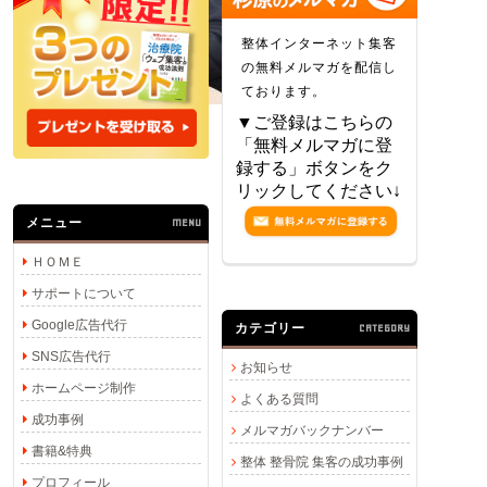
整体インターネット集客
の無料メルマガを配信し
ております。
▼ご登録はこちらの
「無料メルマガに登
録する」ボタンをク
リックしてください↓
メニュー
MENU
ＨＯＭＥ
サポートについて
Google広告代行
カテゴリー
CATEGORY
SNS広告代行
お知らせ
ホームページ制作
よくある質問
成功事例
メルマガバックナンバー
書籍&特典
整体 整骨院 集客の成功事例
プロフィール