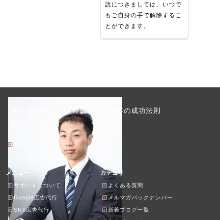
読につきましては、いつで
もご自身の手で解除するこ
とができます。
整体 整骨院など治療院ウェブ集客の成功法則
杉原智之のサイト
ＨＯＭＥ
メニュー
カテゴリ
サポートについて
よくある質問
Google広告代行
メルマガバックナンバー
SNS広告代行
新着ブログ一覧