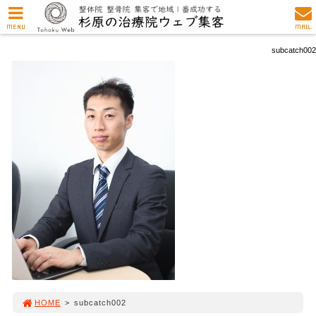
MENU
MAIL
subcatch002
HOME
>
subcatch002